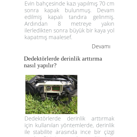
Evin bahçesinde kazı yapılmış 70 cm
sonra kapak bulunmuş. Devam
edilmiş kapalı tandıra gelinmiş.
Ardından 8 metreye yakın
ilerledikten sonra büyük bir kaya yol
kapatmış maalesef.
Devamı
Dedektörlerde derinlik arttırma
nasıl yapılır?
Dedektörlerde derinlik arttırmak
için kullanılan yöntemlerde, derinlik
ile stabilite arasında ince bir çizgi