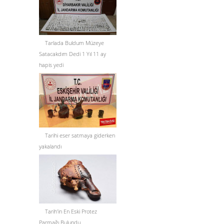
Tarlada Buldum Müzeye
Satacakdım Dedi 1 Yıl 11 ay
hapis yedi
Tarihi eser satmaya giderken
yakalandı
Tarih'in En Eski Protez
Parmağı Bulundu