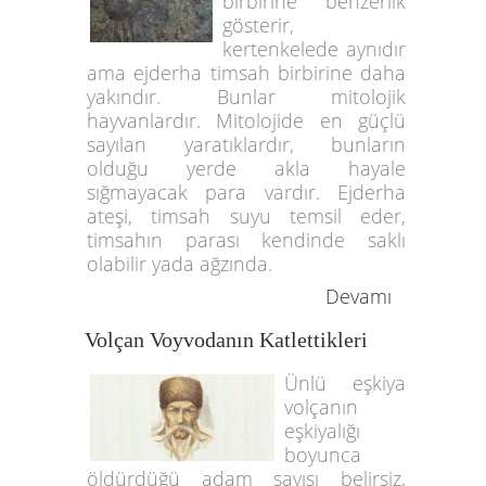
birbirine benzerlik
gösterir,
kertenkelede aynıdır
ama ejderha timsah birbirine daha
yakındır. Bunlar mitolojik
hayvanlardır. Mitolojide en güçlü
sayılan yaratıklardır, bunların
olduğu yerde akla hayale
sığmayacak para vardır. Ejderha
ateşi, timsah suyu temsil eder,
timsahın parası kendinde saklı
olabilir yada ağzında.
Devamı
Volçan Voyvodanın Katlettikleri
Ünlü eşkiya
volçanın
eşkiyalığı
boyunca
öldürdüğü adam sayısı belirsiz,