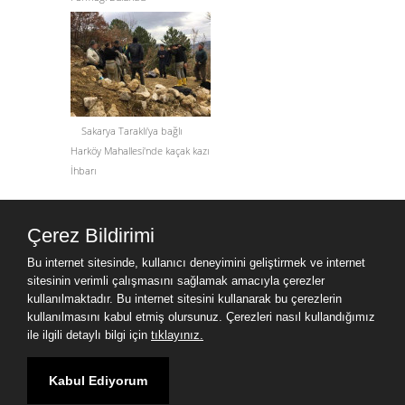
Sakarya Taraklı'ya bağlı
Harköy Mahallesi'nde kaçak kazı
İhbarı
Site Haritası
Çerez Bildirimi
Site Haritası
Bu internet sitesinde, kullanıcı deneyimini geliştirmek ve internet
sitesinin verimli çalışmasını sağlamak amacıyla çerezler
3D Printer Dental
kullanılmaktadır. Bu internet sitesini kullanarak bu çerezlerin
Hangzhou Melamine Kitchen Cabinet Co.,Ltd
kullanılmasını kabul etmiş olursunuz. Çerezleri nasıl kullandığımız
ile ilgili detaylı bilgi için
tıklayınız.
HEBEI NIUANMEI TECHNOLOGY CO., LTD
Компоненты грязевого насоса
www.milgev.com
Zhejiang Cosme Collections Co.,Ltd
Kabul Ediyorum
Shaanxi Undersun Biomedtech Co.,Ltd