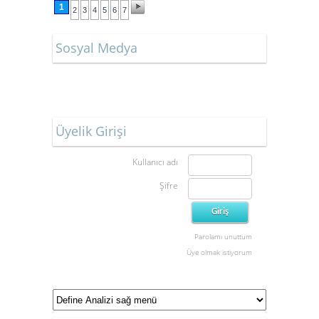
1
2
3
4
5
6
7
Sosyal Medya
Üyelik Girişi
Kullanıcı adı
Şifre
Parolamı unuttum
Üye olmak istiyorum