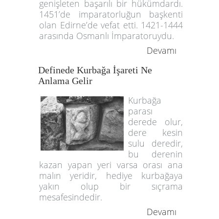
genişleten başarılı bir hükümdardı.
1451’de imparatorluğun başkenti
olan Edirne’de vefat etti. 1421-1444
arasında Osmanlı İmparatoruydu.
Devamı
Definede Kurbağa İşareti Ne
Anlama Gelir
Kurbağa
parası
derede olur,
dere kesin
sulu deredir,
bu derenin
kazan yapan yeri varsa orası ana
malın yeridir, hediye kurbağaya
yakın olup bir sıçrama
mesafesindedir.
Devamı