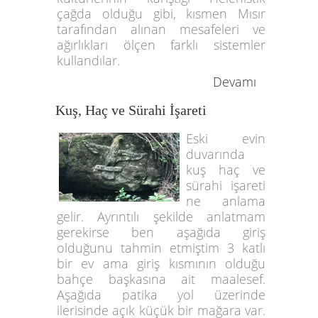
çağda olduğu gibi, kısmen Mısır
tarafından alınan mesafeleri ve
ağırlıkları ölçen farklı sistemler
kullandılar.
Devamı
Kuş, Haç ve Sürahi İşareti
Eski evin
duvarında
kuş haç ve
sürahi işareti
ne anlama
gelir. Ayrıntılı şekilde anlatmam
gerekirse ben aşağıda giriş
olduğunu tahmin etmiştim 3 katlı
bir ev ama giriş kısmının olduğu
bahçe başkasına ait maalesef.
Aşağıda patika yol üzerinde
ilerisinde açık küçük bir mağara var.