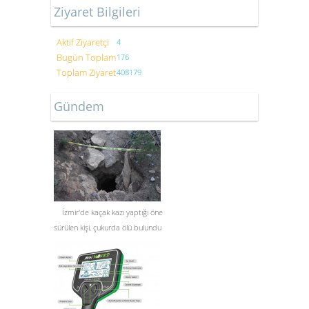
Ziyaret Bilgileri
Aktif Ziyaretçi
4
Bugün Toplam
176
Toplam Ziyaret
408179
Gündem
İzmir'de kaçak kazı yaptığı öne
sürülen kişi, çukurda ölü bulundu