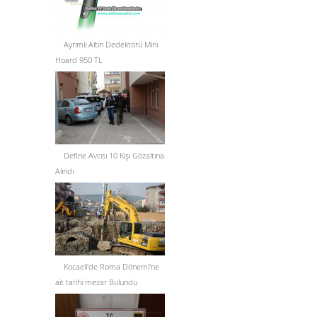
Ayrımlı Altın Dedektörü Mini
Hoard 950 TL
Define Avcısı 10 Kişi Gözaltına
Alındı
Kocaeli'de Roma Dönemi'ne
ait tarihi mezar Bulundu