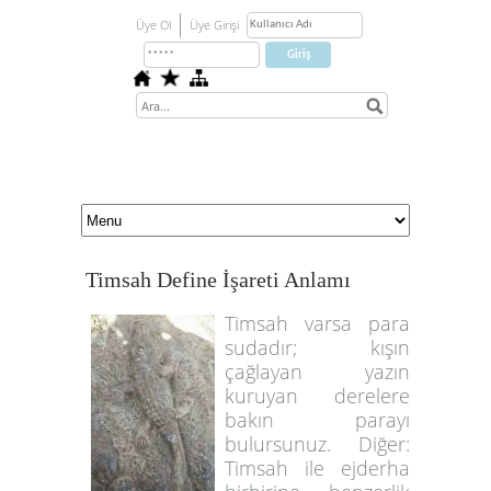
Üye Ol
Üye Girişi
Timsah Define İşareti Anlamı
Timsah varsa para
sudadır; kışın
çağlayan yazın
kuruyan derelere
bakın parayı
bulursunuz. Diğer:
Timsah ile ejderha