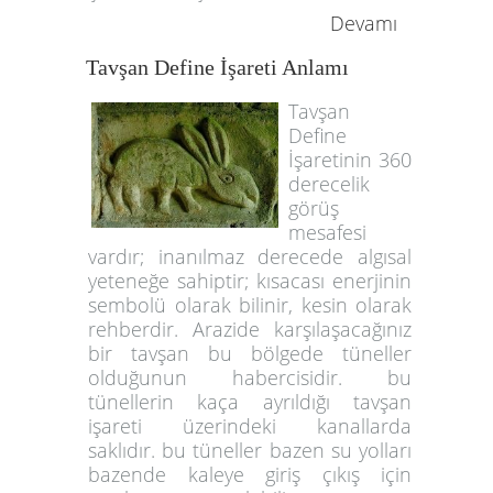
Devamı
Tavşan Define İşareti Anlamı
Tavşan
Define
İşaretinin 360
derecelik
görüş
mesafesi
vardır; inanılmaz derecede algısal
yeteneğe sahiptir; kısacası enerjinin
sembolü olarak bilinir, kesin olarak
rehberdir. Arazide karşılaşacağınız
bir tavşan bu bölgede tüneller
olduğunun habercisidir. bu
tünellerin kaça ayrıldığı tavşan
işareti üzerindeki kanallarda
saklıdır. bu tüneller bazen su yolları
bazende kaleye giriş çıkış için