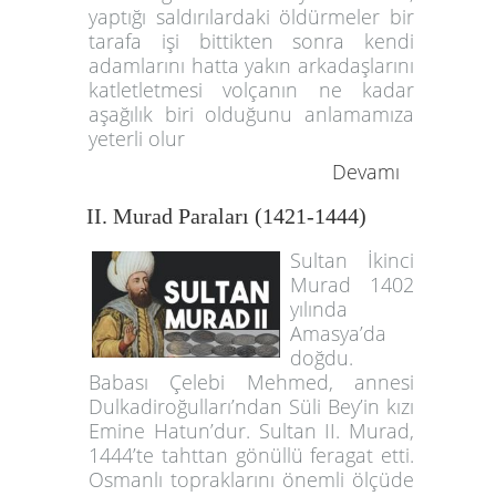
yaptığı saldırılardaki öldürmeler bir
tarafa işi bittikten sonra kendi
adamlarını hatta yakın arkadaşlarını
katletletmesi volçanın ne kadar
aşağılık biri olduğunu anlamamıza
yeterli olur
Devamı
II. Murad Paraları (1421-1444)
Sultan İkinci
Murad 1402
yılında
Amasya’da
doğdu.
Babası Çelebi Mehmed, annesi
Dulkadiroğulları’ndan Süli Bey’in kızı
Emine Hatun’dur. Sultan II. Murad,
1444’te tahttan gönüllü feragat etti.
Osmanlı topraklarını önemli ölçüde