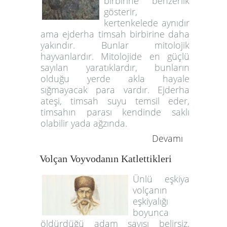
birbirine benzerlik
gösterir,
kertenkelede aynıdır
ama ejderha timsah birbirine daha
yakındır. Bunlar mitolojik
hayvanlardır. Mitolojide en güçlü
sayılan yaratıklardır, bunların
olduğu yerde akla hayale
sığmayacak para vardır. Ejderha
ateşi, timsah suyu temsil eder,
timsahın parası kendinde saklı
olabilir yada ağzında.
Devamı
Volçan Voyvodanın Katlettikleri
Ünlü eşkiya
volçanın
eşkiyalığı
boyunca
öldürdüğü adam sayısı belirsiz,