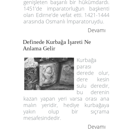
genişleten başarılı bir hükümdardı.
1451’de imparatorluğun başkenti
olan Edirne’de vefat etti. 1421-1444
arasında Osmanlı İmparatoruydu.
Devamı
Definede Kurbağa İşareti Ne
Anlama Gelir
Kurbağa
parası
derede olur,
dere kesin
sulu deredir,
bu derenin
kazan yapan yeri varsa orası ana
malın yeridir, hediye kurbağaya
yakın olup bir sıçrama
mesafesindedir.
Devamı