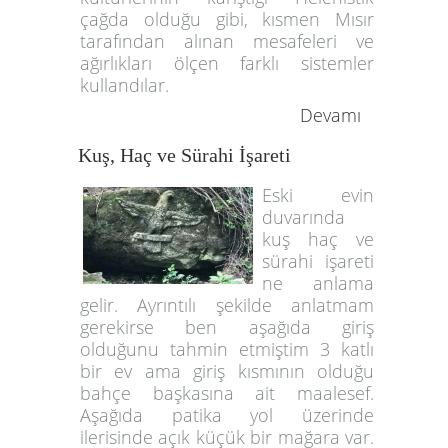
çağda olduğu gibi, kısmen Mısır
tarafından alınan mesafeleri ve
ağırlıkları ölçen farklı sistemler
kullandılar.
Devamı
Kuş, Haç ve Sürahi İşareti
Eski evin
duvarında
kuş haç ve
sürahi işareti
ne anlama
gelir. Ayrıntılı şekilde anlatmam
gerekirse ben aşağıda giriş
olduğunu tahmin etmiştim 3 katlı
bir ev ama giriş kısmının olduğu
bahçe başkasına ait maalesef.
Aşağıda patika yol üzerinde
ilerisinde açık küçük bir mağara var.