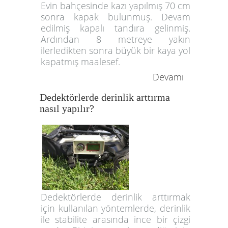
Evin bahçesinde kazı yapılmış 70 cm
sonra kapak bulunmuş. Devam
edilmiş kapalı tandıra gelinmiş.
Ardından 8 metreye yakın
ilerledikten sonra büyük bir kaya yol
kapatmış maalesef.
Devamı
Dedektörlerde derinlik arttırma
nasıl yapılır?
Dedektörlerde derinlik arttırmak
için kullanılan yöntemlerde, derinlik
ile stabilite arasında ince bir çizgi