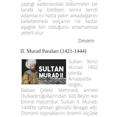
yaptığı saldırılardaki öldürmeler bir
tarafa işi bittikten sonra kendi
adamlarını hatta yakın arkadaşlarını
katletletmesi volçanın ne kadar
aşağılık biri olduğunu anlamamıza
yeterli olur
Devamı
II. Murad Paraları (1421-1444)
Sultan İkinci
Murad 1402
yılında
Amasya’da
doğdu.
Babası Çelebi Mehmed, annesi
Dulkadiroğulları’ndan Süli Bey’in kızı
Emine Hatun’dur. Sultan II. Murad,
1444’te tahttan gönüllü feragat etti.
Osmanlı topraklarını önemli ölçüde