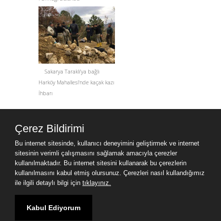
Sakarya Taraklı'ya bağlı
Harköy Mahallesi'nde kaçak kazı
İhbarı
Site Haritası
Çerez Bildirimi
Site Haritası
Bu internet sitesinde, kullanıcı deneyimini geliştirmek ve internet
sitesinin verimli çalışmasını sağlamak amacıyla çerezler
3D Printer Dental
kullanılmaktadır. Bu internet sitesini kullanarak bu çerezlerin
Hangzhou Melamine Kitchen Cabinet Co.,Ltd
kullanılmasını kabul etmiş olursunuz. Çerezleri nasıl kullandığımız
ile ilgili detaylı bilgi için
tıklayınız.
HEBEI NIUANMEI TECHNOLOGY CO., LTD
Компоненты грязевого насоса
www.milgev.com
Zhejiang Cosme Collections Co.,Ltd
Kabul Ediyorum
Shaanxi Undersun Biomedtech Co.,Ltd