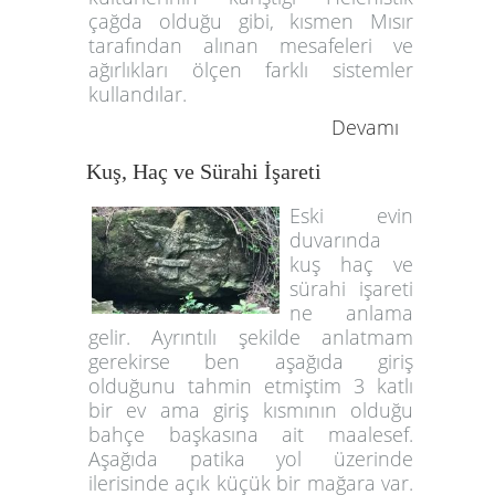
çağda olduğu gibi, kısmen Mısır
tarafından alınan mesafeleri ve
ağırlıkları ölçen farklı sistemler
kullandılar.
Devamı
Kuş, Haç ve Sürahi İşareti
Eski evin
duvarında
kuş haç ve
sürahi işareti
ne anlama
gelir. Ayrıntılı şekilde anlatmam
gerekirse ben aşağıda giriş
olduğunu tahmin etmiştim 3 katlı
bir ev ama giriş kısmının olduğu
bahçe başkasına ait maalesef.
Aşağıda patika yol üzerinde
ilerisinde açık küçük bir mağara var.