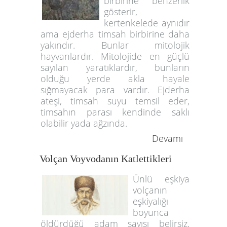
birbirine benzerlik
gösterir,
kertenkelede aynıdır
ama ejderha timsah birbirine daha
yakındır. Bunlar mitolojik
hayvanlardır. Mitolojide en güçlü
sayılan yaratıklardır, bunların
olduğu yerde akla hayale
sığmayacak para vardır. Ejderha
ateşi, timsah suyu temsil eder,
timsahın parası kendinde saklı
olabilir yada ağzında.
Devamı
Volçan Voyvodanın Katlettikleri
Ünlü eşkiya
volçanın
eşkiyalığı
boyunca
öldürdüğü adam sayısı belirsiz,