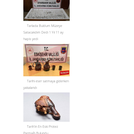
Tarlada Buldum Müzeye
Satacakdım Dedi 1 Yıl 11 ay
hapis yedi
Tarihi eser satmaya giderken
yakalandı
Tarih'in En Eski Protez
Parmağı Bulundu