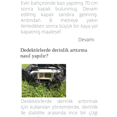
Evin bahçesinde kazı yapılmış 70 cm
sonra kapak bulunmuş. Devam
edilmiş kapalı tandıra gelinmiş.
Ardından 8 metreye yakın
ilerledikten sonra büyük bir kaya yol
kapatmış maalesef.
Devamı
Dedektörlerde derinlik arttırma
nasıl yapılır?
Dedektörlerde derinlik arttırmak
için kullanılan yöntemlerde, derinlik
ile stabilite arasında ince bir çizgi