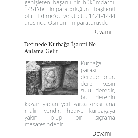
genişleten başarılı bir hükümdardı.
1451’de imparatorluğun başkenti
olan Edirne’de vefat etti. 1421-1444
arasında Osmanlı İmparatoruydu.
Devamı
Definede Kurbağa İşareti Ne
Anlama Gelir
Kurbağa
parası
derede olur,
dere kesin
sulu deredir,
bu derenin
kazan yapan yeri varsa orası ana
malın yeridir, hediye kurbağaya
yakın olup bir sıçrama
mesafesindedir.
Devamı