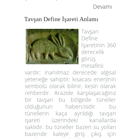
Devamı
Tavşan Define İşareti Anlamı
Tavşan
Define
İşaretinin 360
derecelik
görüş
mesafesi
vardır; inanılmaz derecede algısal
yeteneğe sahiptir; kısacası enerjinin
sembolü olarak bilinir, kesin olarak
rehberdir. Arazide karşılaşacağınız
bir tavşan bu bölgede tüneller
olduğunun habercisidir. bu
tünellerin kaça ayrıldığı tavşan
işareti üzerindeki kanallarda
saklıdır. bu tüneller bazen su yolları
bazende kaleye giriş çıkış için