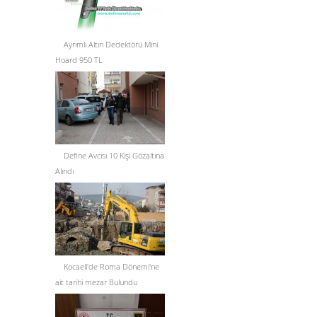
Ayrımlı Altın Dedektörü Mini
Hoard 950 TL
Define Avcısı 10 Kişi Gözaltına
Alındı
Kocaeli'de Roma Dönemi'ne
ait tarihi mezar Bulundu