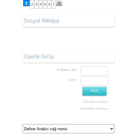
1
2
3
4
5
6
7
Sosyal Medya
Üyelik Girişi
Kullanıcı adı
Şifre
Parolamı unuttum
Üye olmak istiyorum