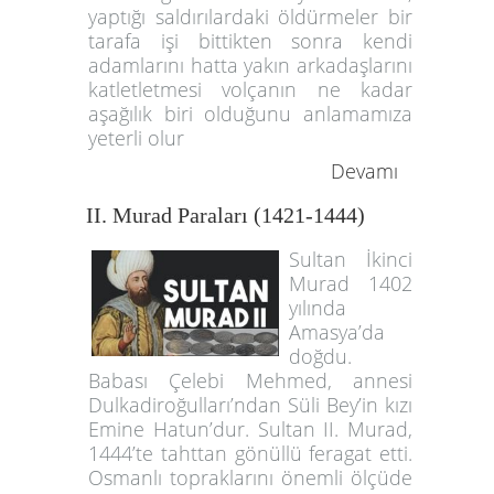
yaptığı saldırılardaki öldürmeler bir
tarafa işi bittikten sonra kendi
adamlarını hatta yakın arkadaşlarını
katletletmesi volçanın ne kadar
aşağılık biri olduğunu anlamamıza
yeterli olur
Devamı
II. Murad Paraları (1421-1444)
Sultan İkinci
Murad 1402
yılında
Amasya’da
doğdu.
Babası Çelebi Mehmed, annesi
Dulkadiroğulları’ndan Süli Bey’in kızı
Emine Hatun’dur. Sultan II. Murad,
1444’te tahttan gönüllü feragat etti.
Osmanlı topraklarını önemli ölçüde