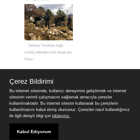
Sakarya Taraklı'ya bağlı
Harköy Mahallesi'nde kaçak kazı
İhbarı
Site Haritası
Çerez Bildirimi
Site Haritası
Bu internet sitesinde, kullanıcı deneyimini geliştirmek ve internet
sitesinin verimli çalışmasını sağlamak amacıyla çerezler
3D Printer Dental
kullanılmaktadır. Bu internet sitesini kullanarak bu çerezlerin
Hangzhou Melamine Kitchen Cabinet Co.,Ltd
kullanılmasını kabul etmiş olursunuz. Çerezleri nasıl kullandığımız
ile ilgili detaylı bilgi için
tıklayınız.
HEBEI NIUANMEI TECHNOLOGY CO., LTD
Компоненты грязевого насоса
www.milgev.com
Zhejiang Cosme Collections Co.,Ltd
Kabul Ediyorum
Shaanxi Undersun Biomedtech Co.,Ltd