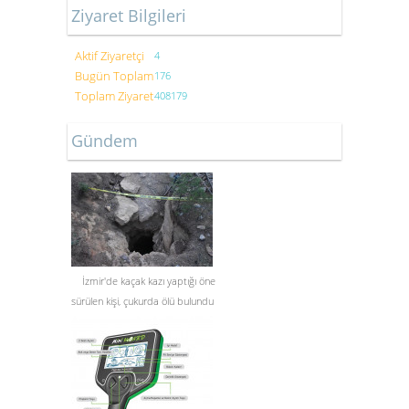
Ziyaret Bilgileri
Aktif Ziyaretçi
4
Bugün Toplam
176
Toplam Ziyaret
408179
Gündem
İzmir'de kaçak kazı yaptığı öne
sürülen kişi, çukurda ölü bulundu