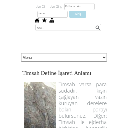
Üye Ol
Üye Girişi
Timsah Define İşareti Anlamı
Timsah varsa para
sudadır; kışın
çağlayan yazın
kuruyan derelere
bakın parayı
bulursunuz. Diğer:
Timsah ile ejderha